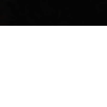
TENTANG KAMI
PDPI adalah pengurus profesi, bersifat ilmiah,
bercirikan keilmuan, seni dan budaya, bersifat terbuka,
mandiri, dan kesejawatan.